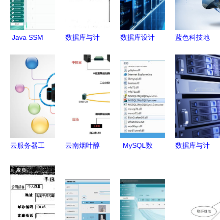
储在线数据
的核心力量
设计与实现
库及计算机
网络服务的
Java SSM
数据库与计
数据库设计
蓝色科技地
实践
计算机毕业
算机网络服
素材 数据
球 构建无
设计 医院
务 计算机
库及计算机
缝连接的数
住院部管理
科学导论第
网络服务的
据库及计算
系统
十四章核心
深度融合路
机网络服务
（g8582）
解析
径
体系
——源码、
数据库、部
云服务器工
云南烟叶醇
MySQL数
数据库与计
署与计算机
程师的专业
化仓储自动
据库转换与
算机网络服
网络服务详
背景与关键
化物流系统
同步利器
务的协同进
解
技能 数据
规划建设
v2.2.1绿色
化 构建高
库与计算机
数据库及计
版高效指南
效与安全的
网络服务
算机网络服
数据基础设