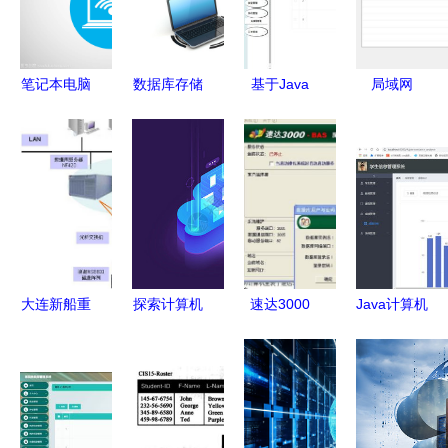
笔记本电脑
数据库存储
基于Java
局域网
无线网络语
与笔记本电
SSM框架的
MySQL连
言数据基本
脑 网络时
宜居家居用
接故障排查
存储
代的数字核
品网设计与
指南 为何
心
实现
你能连接别
人，别人却
连不上你？
大连新船重
探索计算机
速达3000
Java计算机
工核心业务
网络与数据
与用友冲突
毕业设计
系统高可用
库图标 数
后的调试与
基于SSM框
性解决方案
据库及计算
数据库重构
架的学生信
——基于存
机网络服务
指南
息管理系统