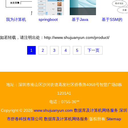
务的关键支
施
撑
我为计算机
springboot
基于Java
基于SSM的
系学生设计
计算机毕业
SSM框架的
在线音乐网
的视图 按
设计宠物领
高校毕业生
站的设计与
如若转载，请注明出处：http://www.shujuanyun.com/product/
专业聚合服
养系统 程
信息采集系
实现
1
2
3
4
5
下一页
务器资源与
序 源码 数
统设计与实
其计算机网
据库
现
络访问权限
管理案例
地址：深圳市南山区沙河街道高发社区侨香路4068号智慧广场B栋
（参考自
1201A1
2010年1月
电话：0755-36**
数据库及计
Copyright © 2026
www.shujuanyun.com
数据库及计算机网络服务
深圳
算机网络真
市舒卷科技有限公司
数据库及计算机网络服务
版权所有
Sitemap
题）