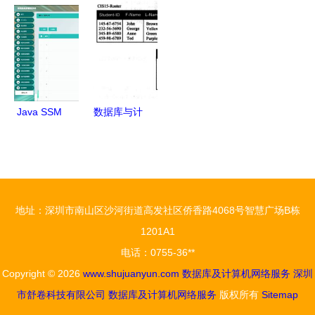
性解决方案
据库及计算
数据库重构
架的学生信
——基于存
机网络服务
指南
息管理系统
储在线数据
的核心力量
设计与实现
库及计算机
网络服务的
Java SSM
数据库与计
实践
计算机毕业
算机网络服
设计 医院
务 计算机
住院部管理
科学导论第
系统
十四章核心
地址：深圳市南山区沙河街道高发社区侨香路4068号智慧广场B栋
（g8582）
解析
1201A1
——源码、
电话：0755-36**
数据库、部
Copyright © 2026
www.shujuanyun.com
数据库及计算机网络服务
深圳
署与计算机
市舒卷科技有限公司
数据库及计算机网络服务
版权所有
Sitemap
网络服务详