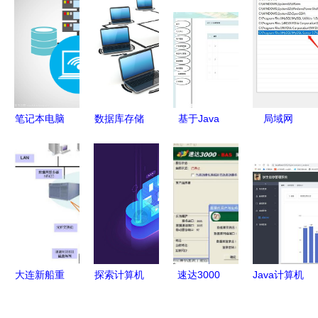
笔记本电脑
数据库存储
基于Java
局域网
无线网络语
与笔记本电
SSM框架的
MySQL连
言数据基本
脑 网络时
宜居家居用
接故障排查
存储
代的数字核
品网设计与
指南 为何
心
实现
你能连接别
人，别人却
连不上你？
大连新船重
探索计算机
速达3000
Java计算机
工核心业务
网络与数据
与用友冲突
毕业设计
系统高可用
库图标 数
后的调试与
基于SSM框