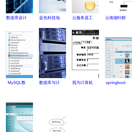
数据库设计
蓝色科技地
云服务器工
云南烟叶醇
素材 数据
球 构建无
程师的专业
化仓储自动
库及计算机
缝连接的数
背景与关键
化物流系统
网络服务的
据库及计算
技能 数据
规划建设
深度融合路
机网络服务
库与计算机
数据库及计
径
体系
网络服务
算机网络服
务的关键支
撑
MySQL数
数据库与计
我为计算机
springboot
据库转换与
算机网络服
系学生设计
计算机毕业
同步利器
务的协同进
的视图 按
设计宠物领
v2.2.1绿色
化 构建高
专业聚合服
养系统 程
版高效指南
效与安全的
务器资源与
序 源码 数
数据基础设
其计算机网
据库