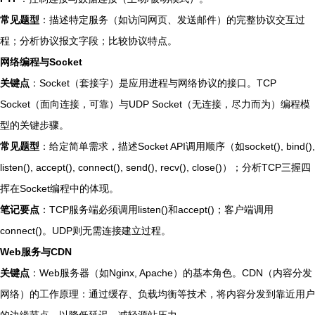
常见题型
：描述特定服务（如访问网页、发送邮件）的完整协议交互过
程；分析协议报文字段；比较协议特点。
网络编程与Socket
关键点
：Socket（套接字）是应用进程与网络协议的接口。TCP
Socket（面向连接，可靠）与UDP Socket（无连接，尽力而为）编程模
型的关键步骤。
常见题型
：给定简单需求，描述Socket API调用顺序（如socket(), bind(),
listen(), accept(), connect(), send(), recv(), close()）；分析TCP三握四
挥在Socket编程中的体现。
笔记要点
：TCP服务端必须调用listen()和accept()；客户端调用
connect()。UDP则无需连接建立过程。
Web服务与CDN
关键点
：Web服务器（如Nginx, Apache）的基本角色。CDN（内容分发
网络）的工作原理：通过缓存、负载均衡等技术，将内容分发到靠近用户