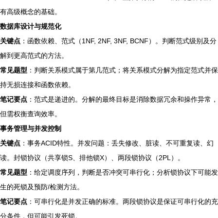
有高级概念的基础。
数据库设计与规范化
关键点
：函数依赖、范式（1NF, 2NF, 3NF, BCNF）。判断范式级别及分
解到更高范式的方法。
常见题型
：判断关系模式属于第几范式；将关系模式分解为指定范式并保
持无损连接和函数依赖。
笔记要点
：范式是递进的。分解的最终目标是消除数据冗余和操作异常，
但需权衡查询效率。
事务管理与并发控制
关键点
：事务ACID特性。并发问题：丢失修改、脏读、不可重复读、幻
读。封锁协议（共享锁S、排他锁X）、两段锁协议（2PL）。
常见题型
：给定调度序列，判断是否冲突可串行化；分析锁协议下可能发
生的死锁及预防/检测方法。
笔记要点
：可串行化是并发正确的标准。两段锁协议是保证可串行化的充
分条件，但可能引发死锁。