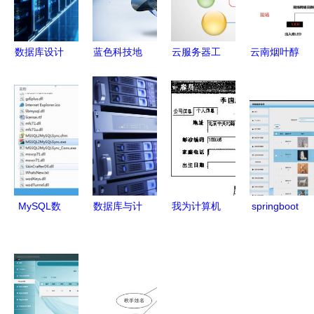
数据库设计
蓝色科技地
云服务器工
云南烟叶醇
素材 数据
球 构建无
程师的专业
化仓储自动
库及计算机
缝连接的数
背景与关键
化物流系统
网络服务的
据库及计算
技能 数据
规划建设
深度融合路
机网络服务
库与计算机
数据库及计
径
体系
网络服务
算机网络服
务的关键支
撑
MySQL数
数据库与计
我为计算机
springboot
据库转换与
算机网络服
系学生设计
计算机毕业
同步利器
务的协同进
的视图 按
设计宠物领
v2.2.1绿色
化 构建高
专业聚合服
养系统 程
版高效指南
效与安全的
务器资源与
序 源码 数
数据基础设
其计算机网
据库