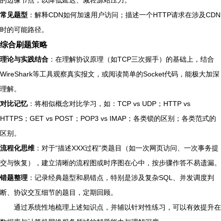
的边缘节点，以降低延迟、减轻源站压力。
常见题型
：解释CDN如何加速用户访问；描述一个HTTP请求在涉及CDN
时的可能路径。
综合刷题策略
理论与实践结合
：在理解协议原理（如TCP三次握手）的基础上，结合
WireShark等工具观察真实报文，或阅读简单的Socket代码，能极大加深
理解。
对比记忆
：将相似概念对比学习，如：TCP vs UDP；HTTP vs
HTTPS；GET vs POST；POP3 vs IMAP；各类锁的区别；各类范式的
区别。
流程化思维
：对于“描述XXX过程”类题目（如一次网页访问、一次事务提
交与恢复），建立清晰的流程图或时序图在心中，按步骤作答不易遗漏。
错题整理
：记录经典题型和易错点，特别是涉及复杂SQL、并发调度判
断、协议交互细节的题目，定期回顾。
通过系统性地梳理上述知识点，并辅以针对性练习，可以有效提升在