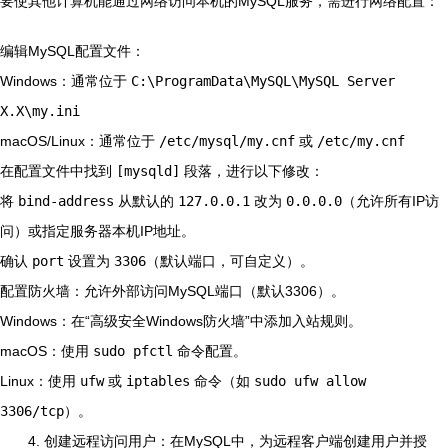
要使其他计算机能通过网络访问本机的MySQL服务，需进行网络配置：
编辑MySQL配置文件：
Windows：通常位于
C:\ProgramData\MySQL\MySQL Server
X.X\my.ini
macOS/Linux：通常位于
/etc/mysql/my.cnf
或
/etc/my.cnf
在配置文件中找到
[mysqld]
段落，进行以下修改：
将
bind-address
从默认的
127.0.0.1
改为
0.0.0.0
（允许所有IP访
问）或指定服务器本机IP地址。
确认
port
设置为
3306
（默认端口，可自定义）。
配置防火墙：允许外部访问MySQL端口（默认3306）。
Windows：在“高级安全Windows防火墙”中添加入站规则。
macOS：使用
sudo pfctl
命令配置。
Linux：使用
ufw
或
iptables
命令（如
sudo ufw allow
3306/tcp
）。
4. 创建远程访问用户：在MySQL中，为远程客户端创建用户并授