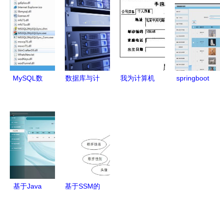
网络服务的
据库及计算
技能 数据
规划建设
深度融合路
机网络服务
库与计算机
数据库及计
径
体系
网络服务
算机网络服
务的关键支
撑
MySQL数
数据库与计
我为计算机
springboot
据库转换与
算机网络服
系学生设计
计算机毕业
同步利器
务的协同进
的视图 按
设计宠物领
v2.2.1绿色
化 构建高
专业聚合服
养系统 程
版高效指南
效与安全的
务器资源与
序 源码 数
数据基础设
其计算机网
据库
施
络访问权限
管理案例
基于Java
基于SSM的
（参考自
SSM框架的
在线音乐网
2010年1月
高校毕业生
站的设计与