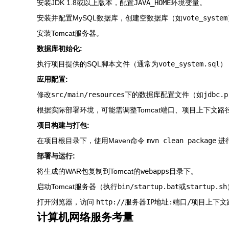
安装JDK 1.8或以上版本，配置
JAVA_HOME
环境变量。
安装并配置MySQL数据库，创建空数据库（如
vote_system
安装Tomcat服务器。
数据库初始化:
执行项目提供的SQL脚本文件（通常为
vote_system.sql
）
应用配置:
修改
src/main/resources
下的数据库配置文件（如
jdbc.p
根据实际部署环境，可能需调整Tomcat端口、项目上下文路
项目构建与打包:
在项目根目录下，使用Maven命令
mvn clean package
进
部署与运行:
将生成的WAR包复制到Tomcat的
webapps
目录下。
启动Tomcat服务器（执行
bin/startup.bat
或
startup.sh
打开浏览器，访问
http://服务器IP地址:端口/项目上下文路径
计算机网络服务考量