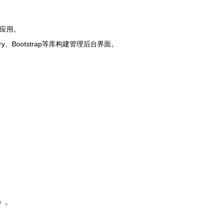
eb应用。
uery、Bootstrap等库构建管理后台界面。
）。