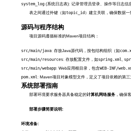
system_log
(系统日志表): 记录管理员登录、操作等日志信
表之间通过外键（如
topic_id
）建立关联，确保数据一
源码与程序结构
项目源码遵循标准的Maven项目结构：
src/main/java
: 存放Java源代码，按包结构组织（如
com.
src/main/resources
: 存放配置文件，如
spring.xml
,
spr
src/main/webapp
: Web应用根目录，包含
WEB-INF/web.x
pom.xml
: Maven项目对象模型文件，定义了项目依赖的第三方库（如
系统部署指南
部署环境要求服务器具备稳定的
计算机网络服务
，确保
部署步骤简要说明:
环境准备: