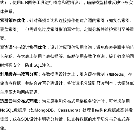
式），使用E-R图等工具进行概念和逻辑设计，确保模型精准反映业务实
体关系。
索引策略优化
：针对高频查询和连接操作创建合适的索引（如复合索引、
覆盖索引），但需避免过度索引影响写性能。定期分析并维护索引至关重
要。
查询语句与设计协同优化
：设计时应预估常用查询，避免多表关联中的笛
卡尔积、在大表上使用全表扫描等。鼓励使用参数化查询，提升效率的同
时增强安全，防止SQL注入。
利用缓存与读写分离
：在数据库设计之上，引入缓存机制（如Redis）存
储热点数据，并结合读写分离设计，将读请求分流到只读副本，大幅降低
主库压力和网络延迟。
适应云与分布式环境
：为云原生和分布式网络服务设计时，可考虑使用
NoSQL数据库（如MongoDB、Cassandra）处理非结构化数据或高并发
场景，或在SQL设计中明确分片键，以支持数据的水平切分与分布式存
储。