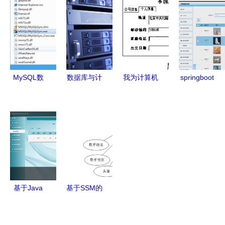
网络服务的
据库及计算
技能 数据
规划建设
深度融合路
机网络服务
库与计算机
数据库及计
径
体系
网络服务
算机网络服
务的关键支
撑
MySQL数
数据库与计
我为计算机
springboot
据库转换与
算机网络服
系学生设计
计算机毕业
同步利器
务的协同进
的视图 按
设计宠物领
v2.2.1绿色
化 构建高
专业聚合服
养系统 程
版高效指南
效与安全的
务器资源与
序 源码 数
数据基础设
其计算机网
据库
施
络访问权限
管理案例
基于Java
基于SSM的
（参考自
SSM框架的
在线音乐网
2010年1月
高校毕业生
站的设计与